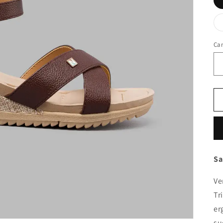
Ca
Ca
Sa
Ve
Tr
er
su