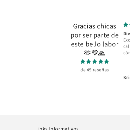
Gracias chicas
por ser parte de
Di
Exc
este bello labor
cal
🫶💜🙏
có
de 45 reseñas
Links Informativos