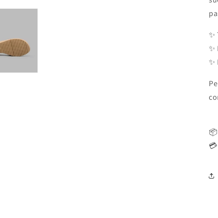
pa
✨ 
✨ 
✨ 
Pe
co
📦
💳