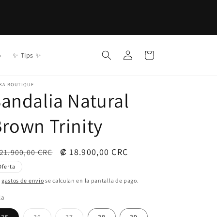
Iniciar
Carrito
o
✨ Tips ✨
sesión
KA BOUTIQUE
andalia Natural
rown Trinity
ecio
Precio
₡ 18.900,00 CRC
21.900,00 CRC
bitual
de
Oferta
oferta
s
gastos de envío
se calculan en la pantalla de pago.
la
Variante
Variante