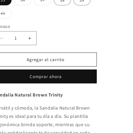
35
36
37
38
39
agotada
agotada
o
o
no
no
Variante
40
disponible
disponible
agotada
o
no
ntidad
ntidad
disponible
Reducir
Aumentar
cantidad
cantidad
para
para
Sandalia
Sandalia
Agregar al carrito
Natural
Natural
Brown
Brown
Comprar ahora
Trinity
Trinity
ndalia Natural Brown Trinity
rsátil y cómoda, la Sandalia Natural Brown
inity es ideal para tu día a día. Su plantilla
gonómica brinda soporte, mientras que su
ela antideslizante te da seguridad en cada