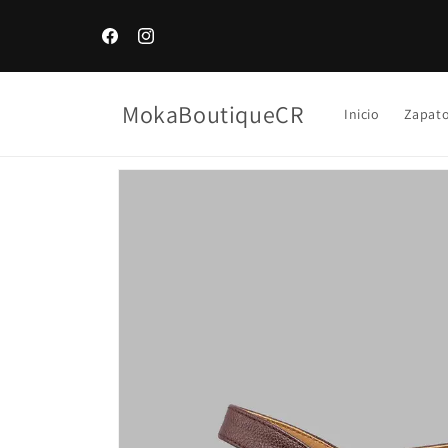
Ir
⚡ ¡Tenemos ENVÍO GRATIS en pedidos
directamente
al contenido
mayores a ₡25,000!
Facebook
Instagram
MokaBoutiqueCR
Inicio
Zapat
Ir
directamente
a la
información
del producto