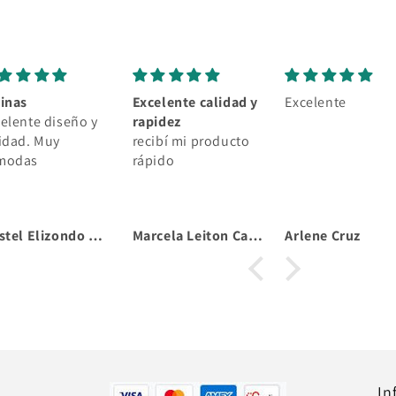
vinas
Excelente calidad y
Excelente
elente diseño y
rapidez
idad. Muy
recibí mi producto
modas
rápido
Kristel Elizondo Moya
Marcela Leiton Calderón
Arlene Cruz
In