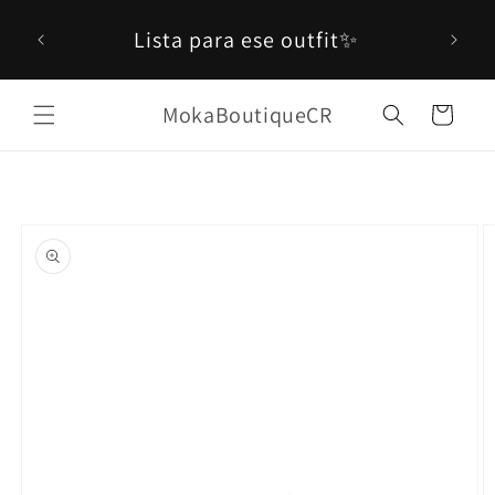
Ir
 en
directamente
Lista para ese outfit✨
al contenido
0!
MokaBoutiqueCR
Carrito
Ir
directamente
a la
información
del producto