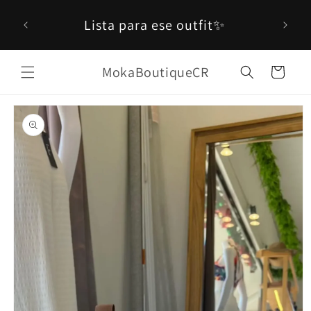
Ir
 en
directamente
Lista para ese outfit✨
al contenido
0!
MokaBoutiqueCR
Carrito
Ir
directamente
a la
información
del producto